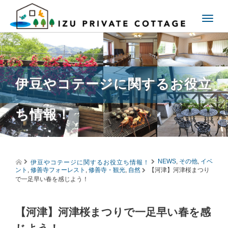
T
o
g
g
l
e
伊豆やコテージに関するお役立
n
a
v
ち情報！
i
g
a
t
i
伊豆やコテージに関するお役立ち情報！
o
NEWS
,
その他
,
イベ
ント
,
修善寺フォーレスト
,
修善寺・観光
,
自然
【河津】河津桜まつり
n
で一足早い春を感じよう！
【河津】河津桜まつりで一足早い春を感