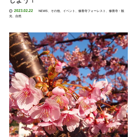
じよう！
2023.02.22
NEWS
、
その他
、
イベント
、
修善寺フォーレスト
、
修善寺・観
光
、
自然