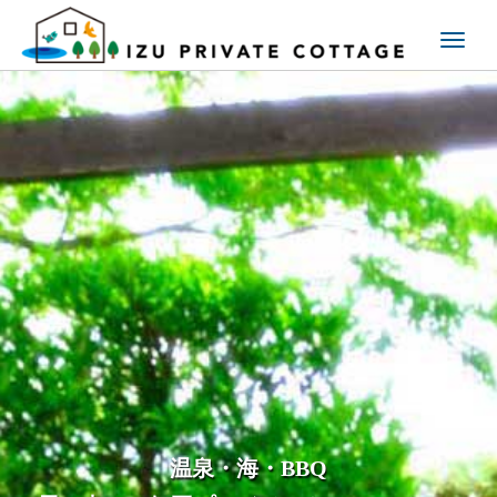
T
o
g
g
l
e
n
a
v
i
g
a
t
i
o
n
温泉・海・BBQ