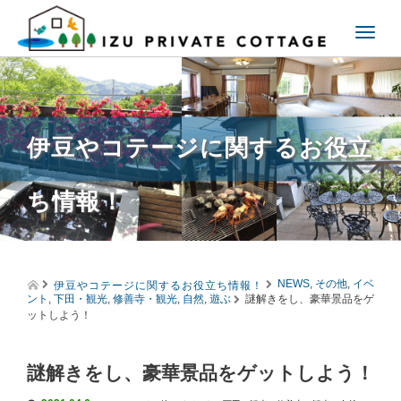
T
o
g
g
l
e
伊豆やコテージに関するお役立
n
a
v
ち情報！
i
g
a
t
i
伊豆やコテージに関するお役立ち情報！
o
NEWS
,
その他
,
イベ
ント
,
下田・観光
,
修善寺・観光
,
自然
,
遊ぶ
謎解きをし、豪華景品をゲ
n
ットしよう！
謎解きをし、豪華景品をゲットしよう！