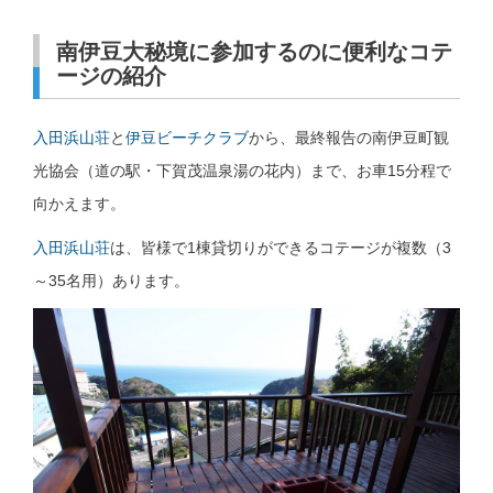
南伊豆大秘境に参加するのに便利なコテ
ージの紹介
入田浜山荘
と
伊豆ビーチクラブ
から、最終報告の南伊豆町観
光協会（道の駅・下賀茂温泉湯の花内）まで、お車15分程で
向かえます。
入田浜山荘
は、皆様で1棟貸切りができるコテージが複数（3
～35名用）あります。