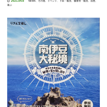
2021.04.6
NEWS
、
その他
、
イベント
、
下田・観光
、
修善寺・観光
、
自然
、
遊ぶ