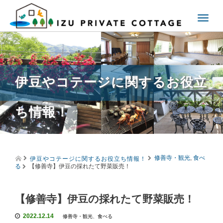
T
o
g
g
l
e
伊豆やコテージに関するお役立
n
a
v
ち情報！
i
g
a
t
i
伊豆やコテージに関するお役立ち情報！
o
修善寺・観光
,
食べ
る
【修善寺】伊豆の採れたて野菜販売！
n
【修善寺】伊豆の採れたて野菜販売！
2022.12.14
修善寺・観光
、
食べる