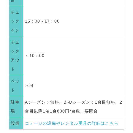
チェ
ック
15：00～17：00
イン
チェ
ック
～10：00
アウ
ト
ペッ
不可
ト
駐車
Aシーズン：無料、B~Dシーズン：1台目無料、2
場
台目以降1泊1台800円*台数、要問合
設備
コテージの設備やレンタル用具の詳細はこちら