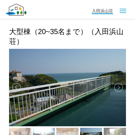
入田浜山荘
T
o
g
g
大型棟（20~35名まで）（入田浜山
l
荘）
e
n
a
v
i
g
a
t
i
o
n