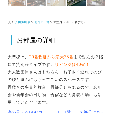
入田浜山荘
お部屋一覧
大型棟（20~35名まで）
お部屋の詳細
大型棟は、
20名程度から最大35名
まで対応の２階
建て貸別荘タイプです。
リビングは40畳！
大人数団体さんはもちろん、お子さま連れでのび
のびと遊ぶにももってこいのスペースです。
畳敷きの多目的舞台（畳部分）もあるので、忘年
会や新年会の出し物、合宿などの発表の場にも活
用していただけます。
海の見えるBBQコーナーは、1階テラス部分にある