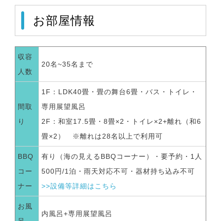
お部屋情報
収容
20名~35名まで
人数
1F：LDK40畳・畳の舞台6畳・バス・トイレ・
間取
専用展望風呂
り
2F：和室17.5畳・8畳×2・トイレ×2+離れ（和6
畳×2） ※離れは28名以上で利用可
BBQ
有り（海の見えるBBQコーナー）・要予約・1人
コー
500円/1泊・雨天対応不可・器材持ち込み不可
ナー
>>設備等詳細はこちら
お風
内風呂+専用展望風呂
呂