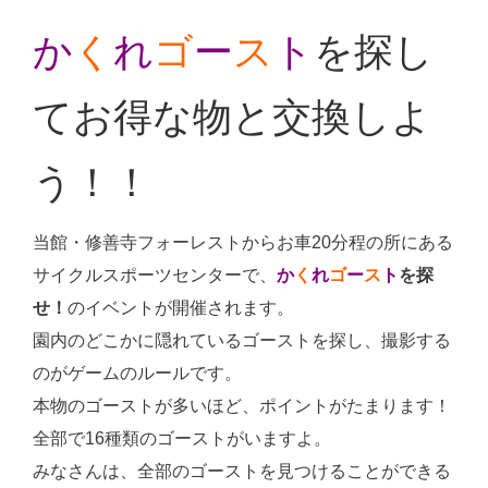
か
く
れ
ゴ
ー
ス
ト
を探し
てお得な物と交換しよ
う！！
当館・修善寺フォーレストからお車20分程の所にある
サイクルスポーツセンターで、
か
く
れ
ゴ
ー
ス
ト
を探
せ！
のイベントが開催されます。
園内のどこかに隠れているゴーストを探し、撮影する
のがゲームのルールです。
本物のゴーストが多いほど、ポイントがたまります！
全部で16種類のゴーストがいますよ。
みなさんは、全部のゴーストを見つけることができる