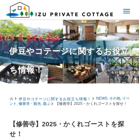
T
o
g
g
l
e
伊豆やコテージに関するお役立
n
a
v
ち情報！
i
g
a
t
i
伊豆やコテージに関するお役立ち情報！
o
NEWS
,
その他
,
イベ
ント
,
修善寺・観光
,
遊ぶ
【修善寺】2025・かくれゴーストを探せ！
n
【修善寺】2025・かくれゴーストを探
せ！