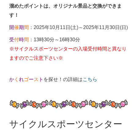
溜めたポイントは、オリジナル景品と交換ができま
す！
開
催
期
間
：
2025年10月11日(土)～2025年11月30日(日)
受
付
時
間
：13時30分～16時30分
※サイクルスポーツセンターの入場受付時間と異なり
ますのでご注意下さい※
か
く
れ
ゴ
ー
ス
ト
を探せ！の
詳細は
こちら
サイクルスポーツセンター