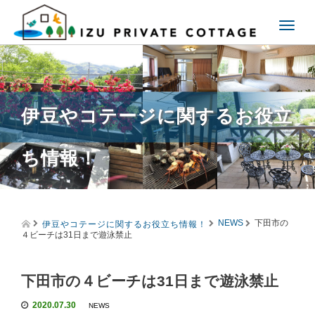
T
o
g
g
l
e
伊豆やコテージに関するお役立
n
a
v
ち情報！
i
g
a
t
i
伊豆やコテージに関するお役立ち情報！
o
NEWS
下田市の
４ビーチは31日まで遊泳禁止
n
下田市の４ビーチは31日まで遊泳禁止
2020.07.30
NEWS