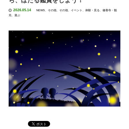
ら、ほたる鑑賞をしよう！
2026.05.14
NEWS
、
その他
、
その他
、
イベント
、
体験・見る
、
修善寺・観
光
、
遊ぶ