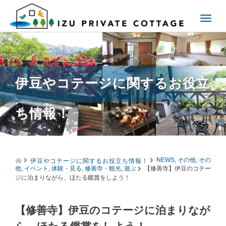
T
o
g
g
l
e
伊豆やコテージに関するお役立
n
a
v
ち情報！
i
g
a
t
i
伊豆やコテージに関するお役立ち情報！
o
NEWS
,
その他
,
その
他
,
イベント
,
体験・見る
,
修善寺・観光
,
遊ぶ
【修善寺】伊豆のコテー
n
ジに泊まりながら、ほたる鑑賞をしよう！
【修善寺】伊豆のコテージに泊まりなが