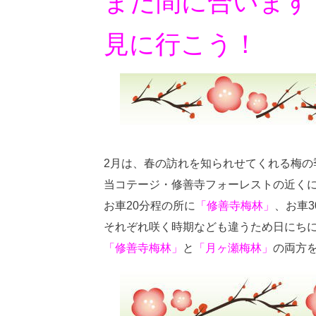
まだ間に合います
見に行こう！
2月は、春の訪れを知られせてくれる梅の
当コテージ・修善寺フォーレストの近く
お車20分程の所に
「修善寺梅林」
、お車3
それぞれ咲く時期なども違うため日にち
「修善寺梅林」
と
「月ヶ瀬梅林」
の両方