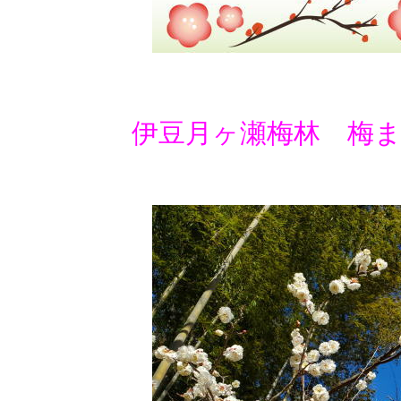
伊豆月ヶ瀬梅林 梅