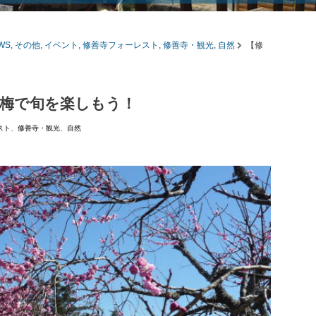
WS
,
その他
,
イベント
,
修善寺フォーレスト
,
修善寺・観光
,
自然
【修
梅で旬を楽しもう！
スト
、
修善寺・観光
、
自然