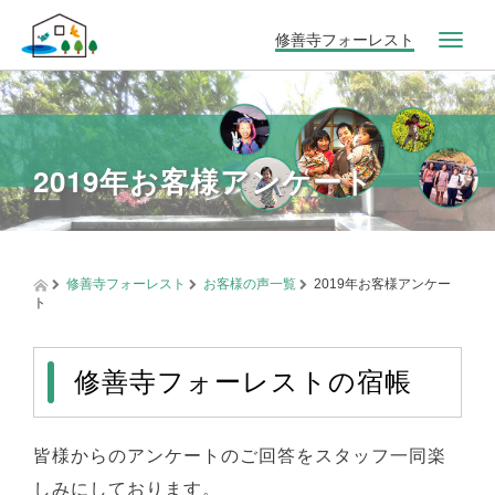
修善寺フォーレスト
T
o
g
g
l
e
2019年お客様アンケート
n
a
v
i
g
a
修善寺フォーレスト
お客様の声一覧
2019年お客様アンケー
ト
t
i
o
n
修善寺フォーレストの宿帳
皆様からのアンケートのご回答をスタッフ一同楽
しみにしております。