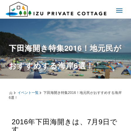
T
o
g
g
l
e
下田海開き特集2016！地元民が
n
a
v
おすすめする海岸6選！
i
g
a
t
i
o
イベント一覧
下田海開き特集2016！地元民がおすすめする海岸
6選！
n
2016年下田海開きは、7月9日で
す。