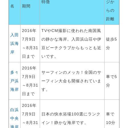
特徴
ジか
名
期間
らの
距離
2016年
TVやCM撮影に使われた南国風
入田
7月9日
の静かな海岸。入田浜山荘や伊
徒歩5
浜海
～8月31
豆ビーチクラブからもっとも近
分
岸
日まで
いです。
2016年
多々
サーフィンのメッカ！全国のサ
7月9日
車で5
戸浜
ーフィン大会も開催されていま
～8月31
分
海岸
す。
日まで
2016年
白浜
7月9日
日本の快水浴場100選にランク
車で
中央
～8月31
イン！静かな海岸です。
10分
海岸