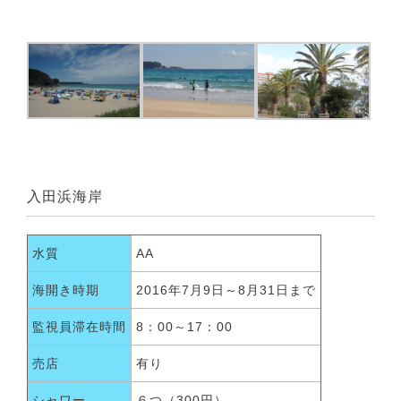
入田浜海岸
水質
AA
海開き時期
2016年7月9日～8月31日まで
監視員滞在時間
8：00～17：00
売店
有り
シャワー
６つ（300円）