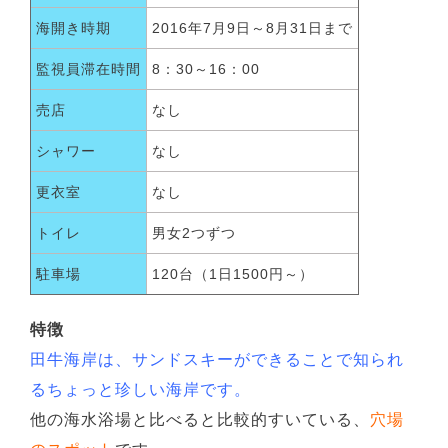
海開き時期
2016年7月9日～8月31日まで
監視員滞在時間
8：30～16：00
売店
なし
シャワー
なし
更衣室
なし
トイレ
男女2つずつ
駐車場
120台（1日1500円～）
特徴
田牛海岸は、サンドスキーができることで知られ
るちょっと珍しい海岸です。
他の海水浴場と比べると比較的すいている、
穴場