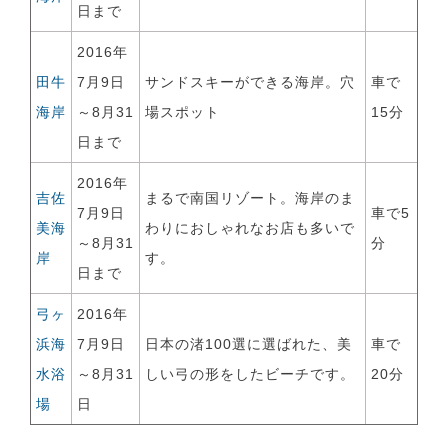
日まで
2016年
田牛
7月9日
サンドスキーができる海岸。穴
車で
海岸
～8月31
場スポット
15分
日まで
2016年
吉佐
まるで南国リゾート。海岸のま
7月9日
車で5
美海
わりにおしゃれなお店も多いで
～8月31
分
岸
す。
日まで
弓ヶ
2016年
浜海
7月9日
日本の渚100選に選ばれた、美
車で
水浴
～8月31
しい弓の形をしたビーチです。
20分
場
日