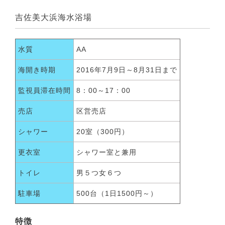
吉佐美大浜海水浴場
水質
AA
海開き時期
2016年7月9日～8月31日まで
監視員滞在時間
8：00～17：00
売店
区営売店
シャワー
20室（300円）
更衣室
シャワー室と兼用
トイレ
男５つ女６つ
駐車場
500台（1日1500円～）
特徴