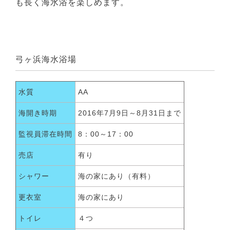
も長く海水浴を楽しめます。
弓ヶ浜海水浴場
水質
AA
海開き時期
2016年7月9日～8月31日まで
監視員滞在時間
8：00～17：00
売店
有り
シャワー
海の家にあり（有料）
更衣室
海の家にあり
トイレ
４つ